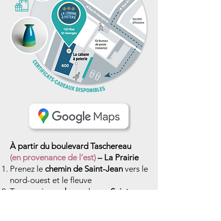
À partir du boulevard Taschereau
(en provenance de l’est)
– La Prairie
Prenez le
chemin de Saint-Jean
vers le
nord-ouest et le fleuve
Tournez à
gauche
sur la
rue Saint-
Laurent
Tournez à
droite
sur la
rue Saint-